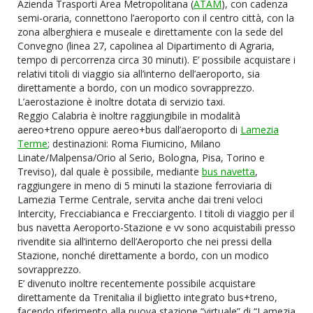
Azienda Trasporti Area Metropolitana (
ATAM
), con cadenza
semi-oraria, connettono l’aeroporto con il centro città, con la
zona alberghiera e museale e direttamente con la sede del
Convegno (linea 27, capolinea al Dipartimento di Agraria,
tempo di percorrenza circa 30 minuti). E’ possibile acquistare i
relativi titoli di viaggio sia all’interno dell’aeroporto, sia
direttamente a bordo, con un modico sovrapprezzo.
L’aerostazione è inoltre dotata di servizio taxi.
Reggio Calabria è inoltre raggiungibile in modalità
aereo+treno oppure aereo+bus dall’aeroporto di
Lamezia
Terme
; destinazioni: Roma Fiumicino, Milano
Linate/Malpensa/Orio al Serio, Bologna, Pisa, Torino e
Treviso), dal quale è possibile, mediante
bus navetta
,
raggiungere in meno di 5 minuti la stazione ferroviaria di
Lamezia Terme Centrale, servita anche dai treni veloci
Intercity, Frecciabianca e Frecciargento. I titoli di viaggio per il
bus navetta Aeroporto-Stazione e vv sono acquistabili presso
rivendite sia all’interno dell’Aeroporto che nei pressi della
Stazione, nonché direttamente a bordo, con un modico
sovrapprezzo.
E’ divenuto inoltre recentemente possibile acquistare
direttamente da Trenitalia il biglietto integrato bus+treno,
facendo riferimento alla nuova stazione “virtuale” di “Lamezia